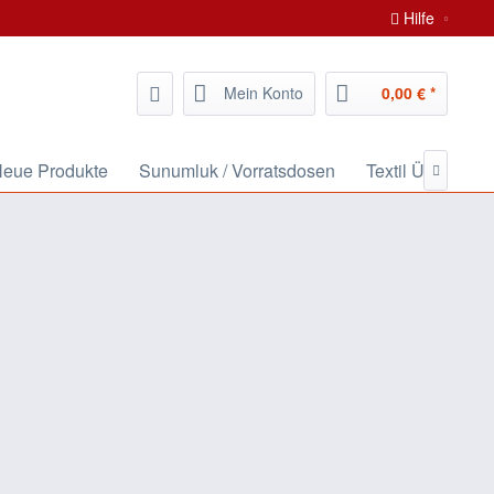
Hilfe
Mein Konto
0,00 € *
 Neue Produkte
Sunumluk / Vorratsdosen
Textil Ürünleri /
