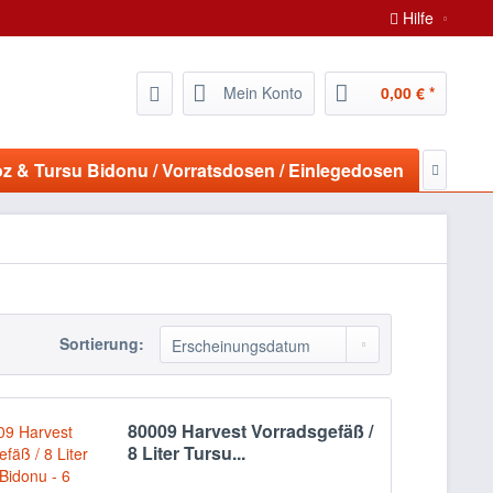
Hilfe
Mein Konto
0,00 € *
z & Tursu Bidonu / Vorratsdosen / Einlegedosen
Mutfak 

Sortierung:
80009 Harvest Vorradsgefäß /
8 Liter Tursu...