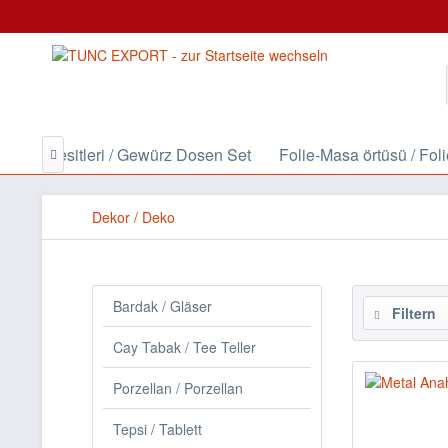
ratlik Cesitleri / Gewürz Dosen Set
Folie-Masa örtüsü / Fo

Dekor / Deko
Bardak / Gläser
Filtern
Cay Tabak / Tee Teller
Porzellan / Porzellan
Tepsi / Tablett