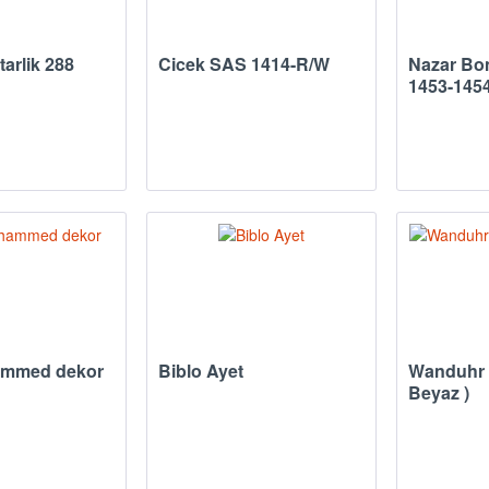
arlik 288
Cicek SAS 1414-R/W
Nazar Bo
1453-145
ammed dekor
Biblo Ayet
Wanduhr 
Beyaz )