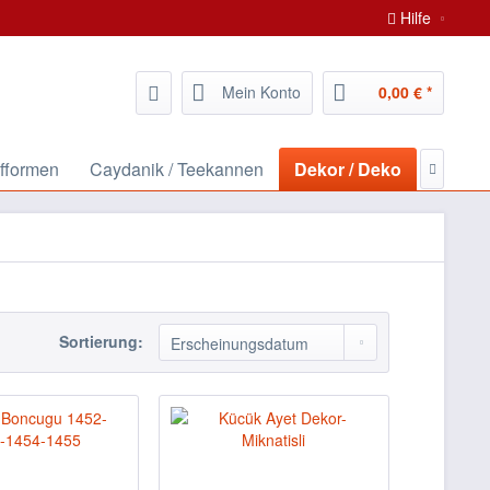
Hilfe
Mein Konto
0,00 € *
ufformen
Caydanik / Teekannen
Dekor / Deko
Elektiri

Sortierung: