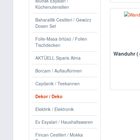
Mutfak Esyalari /
Küchenutensilien
Baharatlik Cesitleri / Gewürz
Dosen Set
Folie-Masa örtüsü / Folien
Tischdecken
Wanduhr ( 
AKTÜELL Siparis Alma
Borcam / Auflaufformen
Caydanik / Teekannen
Dekor / Deko
Elektirik / Elektronik
Ev Esyalari / Haushaltswaren
Fincan Cesitleri / Mokka