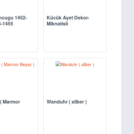
ncugu 1452-
Kücük Ayet Dekor-
4-1455
Miknatisli
( Marmor
Wanduhr ( silber )