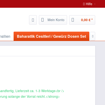
Hilfe
Mein Konto
0,00 € *
nsilien
Baharatlik Cesitleri / Gewürz Dosen Set
Folie-M

andfertig, Lieferzeit ca. 1-3 Werktage<br />
rung solange der Vorrat reicht.</strong>