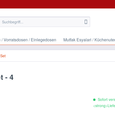
/ Vorratsdosen / Einlegedosen
Mutfak Esyalari / Küchenute
 Set
 - 4
Sofort vers
<strong>Liefe