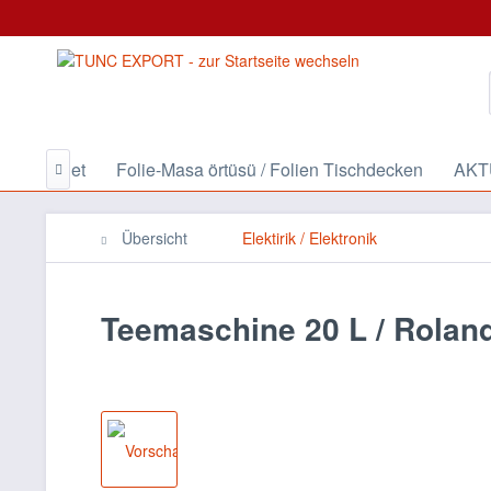
z Dosen Set
Folie-Masa örtüsü / Folien Tischdecken
AKTÜ

Übersicht
Elektirik / Elektronik
Teemaschine 20 L / Roland