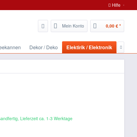
Hilfe
Mein Konto
0,00 € *
Teekannen
Dekor / Deko
Elektirik / Elektronik
Ev Esya

andfertig, Lieferzeit ca. 1-3 Werktage