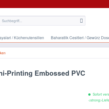
syalari / Küchenutensilien
Baharatlik Cesitleri / Gewürz Dos
cken
ni-Printing Embossed PVC
Sofort vers
<strong>Liefe