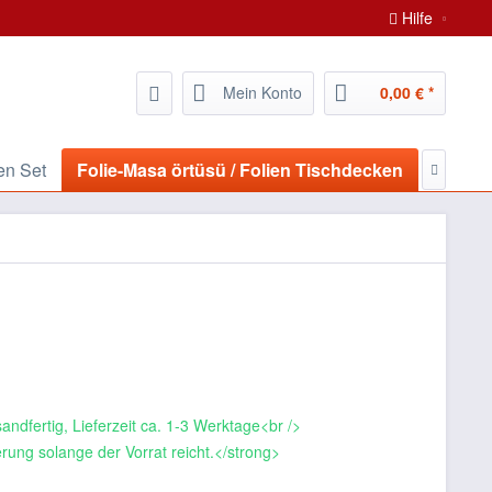
Hilfe
Mein Konto
0,00 € *
en Set
Folie-Masa örtüsü / Folien Tischdecken
AKTÜEL

andfertig, Lieferzeit ca. 1-3 Werktage<br />
rung solange der Vorrat reicht.</strong>