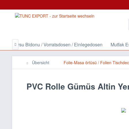
oz & Tursu Bidonu / Vorratsdosen / Einlegedosen
Mutfak E

Übersicht
Folie-Masa örtüsü / Folien Tischde
PVC Rolle Gümüs Altin Ye