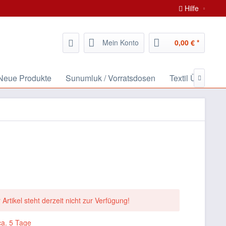
Hilfe
Mein Konto
0,00 € *
/ Neue Produkte
Sunumluk / Vorratsdosen
Textil Ürünleri /

 Artikel steht derzeit nicht zur Verfügung!
ca. 5 Tage