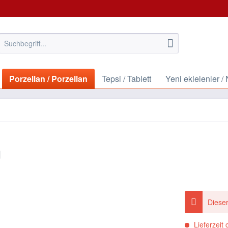
Porzellan / Porzellan
Tepsi / Tablett
Yeni eklelenler 
g
Dieser
Lieferzeit 