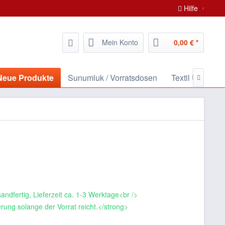
Hilfe
Mein Konto
0,00 € *
/ Neue Produkte
Sunumluk / Vorratsdosen
Textil Ürünleri 

andfertig, Lieferzeit ca. 1-3 Werktage<br />
rung solange der Vorrat reicht.</strong>