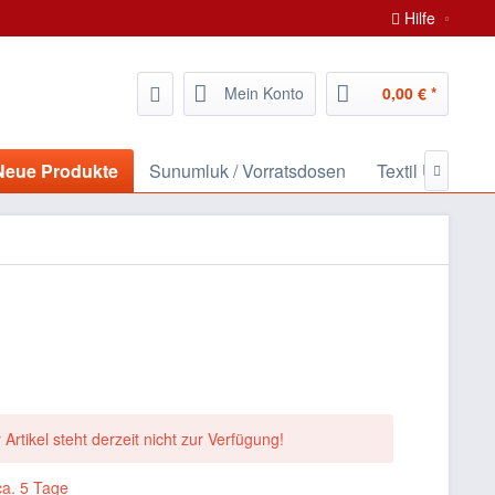
Hilfe
Mein Konto
0,00 € *
/ Neue Produkte
Sunumluk / Vorratsdosen
Textil Ürünleri 

 Artikel steht derzeit nicht zur Verfügung!
ca. 5 Tage